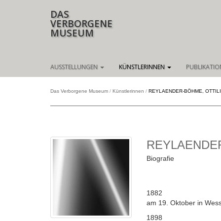
DAS
VERBORGENE
MUSEUM
Navigation
AUSSTELLUNGEN
KÜNSTLERINNEN
PUBLIKATI
überspringen
Das Verborgene Museum
Künstlerinnen
REYLAENDER-BÖHME, OTTIL
REYLAENDER
Biografie
1882
am 19. Oktober in Wess
1898