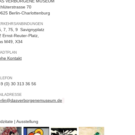
AS VERBORGENE MUSEUM
hlüterstrasse 70
625 Berlin-Charlottenburg
ERKEHRSANBINDUNGEN
, 7, 75, 9 Savignyplatz
 Ernst-Reuter-Platz,
us M49, X34
TADTPLAN
ehe Kontakt
ELEFON
9 (0) 30 313 36 56
AILADRESSE
erlin@dasverborgenemuseum.de
ldzitate | Ausstellung