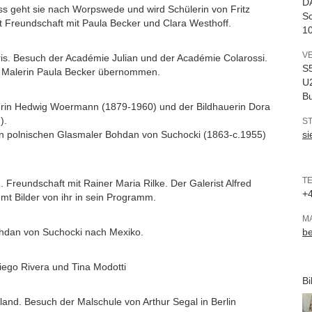
D
 geht sie nach Worpswede und wird Schülerin von Fritz
Sc
t Freundschaft mit Paula Becker und Clara Westhoff.
10
V
ris. Besuch der Académie Julian und der Académie Colarossi.
S5
r Malerin Paula Becker übernommen.
U2
B
alerin Hedwig Woermann (1879-1960) und der Bildhauerin Dora
).
S
en polnischen Glasmaler Bohdan von Suchocki (1863-c.1955)
si
T
. Freundschaft mit Rainer Maria Rilke. Der Galerist Alfred
+4
mmt Bilder von ihr in sein Programm.
M
ohdan von Suchocki nach Mexiko.
b
ego Rivera und Tina Modotti
Bi
and. Besuch der Malschule von Arthur Segal in Berlin