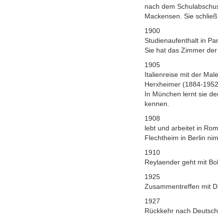
nach dem Schulabschuss
Mackensen. Sie schließ
1900
Studienaufenthalt in Pa
Sie hat das Zimmer de
1905
Italienreise mit der M
Herxheimer (1884-1952
In München lernt sie d
kennen.
1908
lebt und arbeitet in Rom
Flechtheim in Berlin ni
1910
Reylaender geht mit B
1925
Zusammentreffen mit Di
1927
Rückkehr nach Deutschl