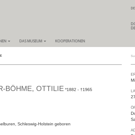
DE
D
DE
ONEN
DAS MUSEUM
KOOPERATIONEN
IE
E
Mi
-BÖHME, OTTILIE
1882
1965
LA
27
Ö
Do
Sa
elburen, Schleswig-Holstein geboren
A