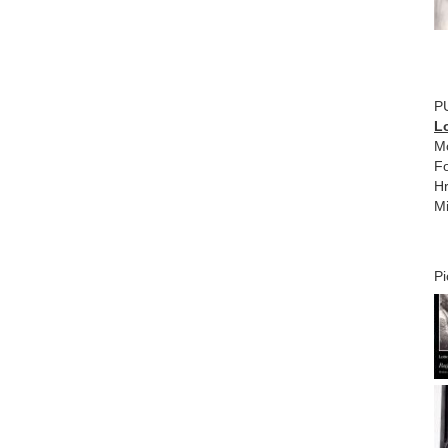
P
L
Mo
Fo
Hr
Mi
Pi