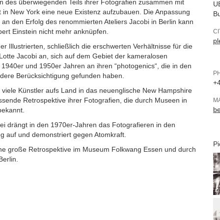
sen des überwiegenden Teils ihrer Fotografien zusammen mit
UB
t in New York eine neue Existenz aufzubauen. Die Anpassung
Bu
r an den Erfolg des renommierten Ateliers Jacobi in Berlin kann
bert Einstein nicht mehr anknüpfen.
C
pl
llustrierten, schließlich die erschwerten Verhältnisse für die
otte Jacobi an, sich auf dem Gebiet der kameralosen
n 1940er und 1950er Jahren an ihren “photogenics“, die in den
P
dere Berücksichtigung gefunden haben.
+4
e viele Künstler aufs Land in das neuenglische New Hampshire
ssende Retrospektive ihrer Fotografien, die durch Museen in
M
b
bekannt.
rtei drängt in den 1970er-Jahren das Fotografieren in den
ieg auf und demonstriert gegen Atomkraft.
Pi
eine große Retrospektive im Museum Folkwang Essen und durch
erlin.