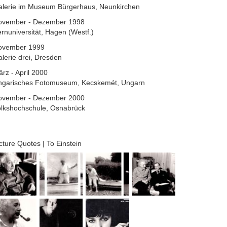
alerie im Museum Bürgerhaus, Neunkirchen
ovember - Dezember 1998
rnuniversität, Hagen (Westf.)
ovember 1999
lerie drei, Dresden
ärz - April 2000
ngarisches Fotomuseum, Kecskemét, Ungarn
ovember - Dezember 2000
olkshochschule, Osnabrück
cture Quotes | To Einstein