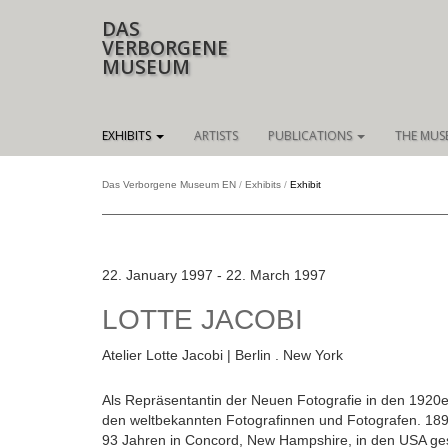
DAS
VERBORGENE
MUSEUM
Skip
EXHIBITS
ARTISTS
PUBLICATIONS
THE MUS
navigation
Das Verborgene Museum EN
Exhibits
Exhibit
22. January 1997 - 22. March 1997
LOTTE JACOBI
Atelier Lotte Jacobi | Berlin . New York
Als Repräsentantin der Neuen Fotografie in den 1920e
den weltbekannten Fotografinnen und Fotografen. 1896
93 Jahren in Concord, New Hampshire, in den USA ge