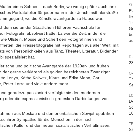
S
Mutter eines Sohnes – nach Berlin, wo wenig später auch ihre
Ev
ssisches Porträtatelier für jedermann in der Joachimsthalerstraße
li
ndammgegend, wo die Künstleravantgarde zu Hause war.
"I
achdem sie an der Staatlichen Höheren Fachschule für
Ge
 Fotografin absolviert hatte. Es war die Zeit, in der die
be
e wie Ullstein, Mosse und Scherl den Fotografinnen und
a
fneten: die Pressefotografie mit Reportagen aus aller Welt, mit
s von Persönlichkeiten aus Tanz, Theater, Literatur, Bildender
i spezialisiert hat.
D
23
stlerische und politische Avantgarde der 1920er- und frühen
in der gerne verklärend als golden bezeichneten Zwanziger
O
tte Lenya, Käthe Kollwitz, Klaus und Erika Mann, Carl
Th
er, Peter Lorre und viele andere mehr.
Sa
 und geradezu passioniert verfolgte sie den modernen
L
rg oder die expressionistisch-grotesken Darbietungen von
D
Sc
10
ufnahmen aus Moskau und den orientalischen Sowjetrepubliken
se ihrer Sympathie für die Menschen in der nach-
T
lischen Kultur und den neuen sozialistischen Verhältnissen.
SB