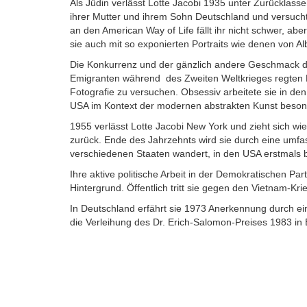
Als Jüdin verlässt Lotte Jacobi 1935 unter Zurücklas
ihrer Mutter und ihrem Sohn Deutschland und versuch
an den American Way of Life fällt ihr nicht schwer, abe
sie auch mit so exponierten Portraits wie denen von Al
Die Konkurrenz und der gänzlich andere Geschmack der I
Emigranten während des Zweiten Weltkrieges regten L
Fotografie zu versuchen. Obsessiv arbeitete sie in de
USA im Kontext der modernen abstrakten Kunst beson
1955 verlässt Lotte Jacobi New York und zieht sich wi
zurück. Ende des Jahrzehnts wird sie durch eine umfa
verschiedenen Staaten wandert, in den USA erstmals 
Ihre aktive politische Arbeit in der Demokratischen Pa
Hintergrund. Öffentlich tritt sie gegen den Vietnam-Kr
In Deutschland erfährt sie 1973 Anerkennung durch 
die Verleihung des Dr. Erich-Salomon-Preises 1983 in B