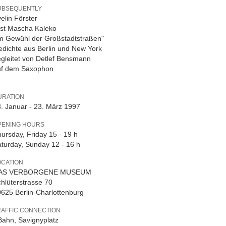
UBSEQUENTLY
elin Förster
est Mascha Kaleko
m Gewühl der Großstadtstraßen"
dichte aus Berlin und New York
gleitet von Detlef Bensmann
uf dem Saxophon
URATION
. Januar - 23. März 1997
PENING HOURS
ursday, Friday 15 - 19 h
turday, Sunday 12 - 16 h
OCATION
AS VERBORGENE MUSEUM
hlüterstrasse 70
625 Berlin-Charlottenburg
RAFFIC CONNECTION
ahn, Savignyplatz