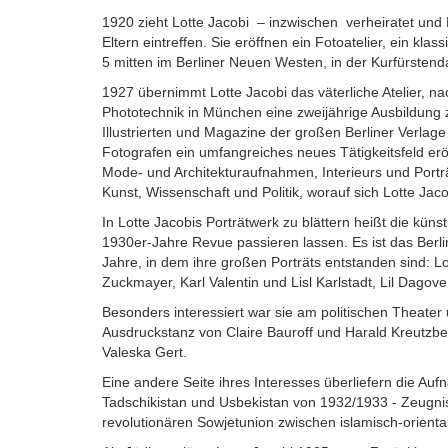
1920 zieht Lotte Jacobi – inzwischen verheiratet und 
Eltern eintreffen. Sie eröffnen ein Fotoatelier, ein kla
5 mitten im Berliner Neuen Westen, in der Kurfürste
1927 übernimmt Lotte Jacobi das väterliche Atelier, n
Phototechnik in München eine zweijährige Ausbildung zur
Illustrierten und Magazine der großen Berliner Verlag
Fotografen ein umfangreiches neues Tätigkeitsfeld eröf
Mode- und Architekturaufnahmen, Interieurs und Porträt
Kunst, Wissenschaft und Politik, worauf sich Lotte Jacob
In Lotte Jacobis Porträtwerk zu blättern heißt die kün
1930er-Jahre Revue passieren lassen. Es ist das Berl
Jahre, in dem ihre großen Porträts entstanden sind: Lo
Zuckmayer, Karl Valentin und Lisl Karlstadt, Lil Dagov
Besonders interessiert war sie am politischen Theater
Ausdruckstanz von Claire Bauroff und Harald Kreutzbe
Valeska Gert.
Eine andere Seite ihres Interesses überliefern die A
Tadschikistan und Usbekistan von 1932/1933 - Zeugnis
revolutionären Sowjetunion zwischen islamisch-orienta