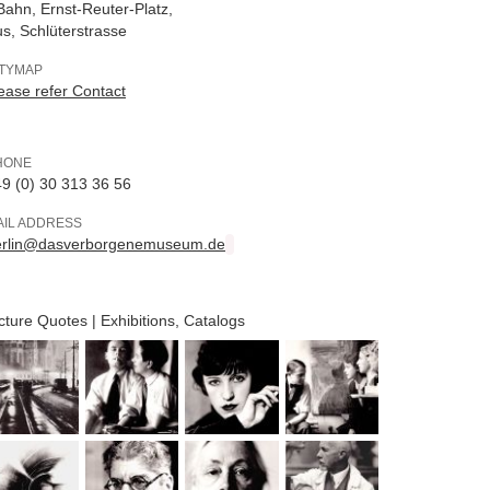
ahn, Ernst-Reuter-Platz,
s, Schlüterstrasse
ITYMAP
ease refer Contact
HONE
9 (0) 30 313 36 56
AIL ADDRESS
erlin@dasverborgenemuseum.de
cture Quotes | Exhibitions, Catalogs