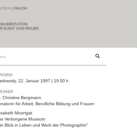
UTSCH
ENGLISH
OKUMENTATION
R KUNST VON FRAUEN
PENING
dnesdy, 22. Januar 1997 | 19.00 h
PEAKER
. Christine Bergmann
natorin für Arbeit, Berufliche Bildung und Frauen
isabeth Moortgat
as Verborgene Museum
in Blick in Leben und Werk der Photographin"