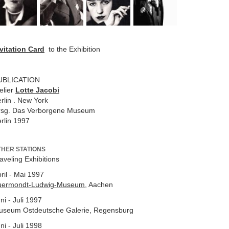
vitation Card
to the Exhibition
UBLICATION
elier
Lotte Jacobi
rlin . New York
rsg. Das Verborgene Museum
rlin 1997
THER STATIONS
aveling Exhibitions
ril - Mai 1997
uermondt-Ludwig-Museum
, Aachen
ni - Juli 1997
useum Ostdeutsche Galerie, Regensburg
ni - Juli 1998