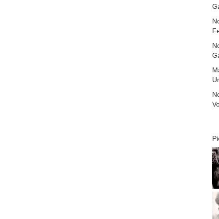
G
N
Fe
N
Ga
M
U
N
V
Pi