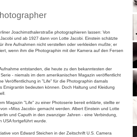
hotographer
 Berliner Joachimsthalerstraße photographieren lassen: Von
Jacobi und ab 1927 dann von Lotte Jacobi. Einstein schätzte
für ihre Aufnahmen nicht verstellen oder verkleiden mußte; er
üsiert, wenn ihm die Photographin mit der Kamera auf den Fersen
die Aufnahme entstanden, die heute zu den bekanntesten der
e Serie - niemals im dem amerikanischen Magazin veröffentlicht
e Veröffentlichung in "Life" für die Photographin damals
 als Emigrantin bedeuten können. Doch Haltung und Kleidung
ll.
 Magazin "Life" zu einer Photoserie bereit erklärte, stellte er
 von »Miss Jacobi« gemacht werden. Albert Einstein und Lotte
erlin und Caputh in den zwanziger Jahren - eine Verbindung,
n USA fortgeführt wurde.
tiative von Edward Steichen in der Zeitschrift U.S. Camera