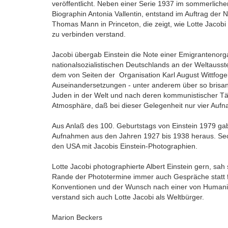
veröffentlicht. Neben einer Serie 1937 im sommerlich
Biographin Antonia Vallentin, entstand im Auftrag der
Thomas Mann in Princeton, die zeigt, wie Lotte Jacobi
zu verbinden verstand.
Jacobi übergab Einstein die Note einer Emigrantenorg
nationalsozialistischen Deutschlands an der Weltaus
dem von Seiten der Organisation Karl August Wittfogel 
Auseinandersetzungen - unter anderem über so brisan
Juden in der Welt und nach deren kommunistischer Tät
Atmosphäre, daß bei dieser Gelegenheit nur vier Auf
Aus Anlaß des 100. Geburtstags von Einstein 1979 gab Lo
Aufnahmen aus den Jahren 1927 bis 1938 heraus. Sech
den USA mit Jacobis Einstein-Photographien.
Lotte Jacobi photographierte Albert Einstein gern, sah 
Rande der Phototermine immer auch Gespräche statt f
Konventionen und der Wunsch nach einer von Humanitä
verstand sich auch Lotte Jacobi als Weltbürger.
Marion Beckers