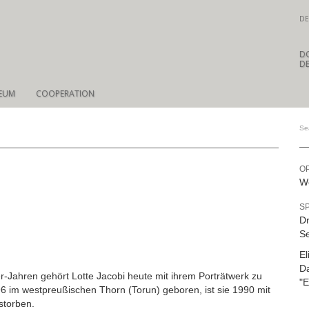
DE
D
DE
EUM
COOPERATION
O
We
S
Dr
Se
El
D
r-Jahren gehört Lotte Jacobi heute mit ihrem Porträtwerk zu
"E
 im westpreußischen Thorn (Torun) geboren, ist sie 1990 mit
storben.