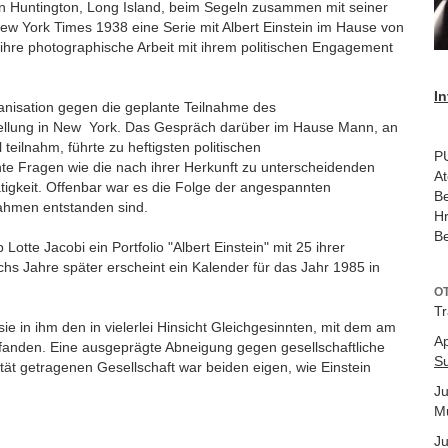
en Huntington, Long Island, beim Segeln zusammen mit seiner
 New York Times 1938 eine Serie mit Albert Einstein im Hause von
 ihre photographische Arbeit mit ihrem politischen Engagement
In
anisation gegen die geplante Teilnahme des
stellung in New York. Das Gespräch darüber im Hause Mann, an
teilnahm, führte zu heftigsten politischen
P
te Fragen wie die nach ihrer Herkunft zu unterscheidenden
At
igkeit. Offenbar war es die Folge der angespannten
Be
nahmen entstanden sind.
H
Be
tte Jacobi ein Portfolio "Albert Einstein" mit 25 ihrer
s Jahre später erscheint ein Kalender für das Jahr 1985 in
O
Tr
sie in ihm den in vielerlei Hinsicht Gleichgesinnten, mit dem am
Ap
anden. Eine ausgeprägte Abneigung gegen gesellschaftliche
S
t getragenen Gesellschaft war beiden eigen, wie Einstein
Ju
M
Ju