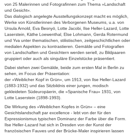
von 25 Malerinnen und Fotografinnen zum Thema »Landschaft
und Gesicht«.
Das dialogisch angelegte Ausstellungskonzept macht es möglich,
Werke von Künstlerinnen des Verborgenen Museums, u.a. von
Ursula Arnold, Eva Besnyö, Lotte Jacobi, Ilse Heller-Lazard, Lotte
Laserstein, Käthe Loewenthal, Else Lohmann, Gerda Rotermund
und Yva unter thematischen, stilistischen, zeitgeschichtlichen oder
medialen Aspekten zu kontrastieren. Gemälde und Fotografien
von Landschaften und Gesichtern werden seriell, zu Bildpaaren
gruppiert oder auch als singuläre Einzelstücke präsentiert.
Dabei stehen zwei Gemälde, beide zum ersten Mal in Berlin zu
sehen, im Focus der Präsentation:
der »Weiblicher Kopf in Grün«, um 1913, von Ilse Heller-Lazard
(1883-1932) und das Sitzbildnis einer jungen, modisch
gekleideten Südeuropäerin, die »Spanische Frau« 1931, von
Lotte Laserstein (1898-1993).
Die Wirkung des »Weiblichen Kopfes in Grün« – eine
Gesichtslandschaft par excellence - lebt von der für den
Expressionismus typischen Dominanz der Farbe über die Form.
Ilse Heller-Lazard hat sich in Dresden von der Kunst der
französischen Fauves und der Brücke-Maler inspirieren lassen