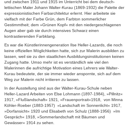
und zwischen 1911 und 1915 im Unterricht bei dem deutsch-
lettischen Maler Johann Walter-Kurau (1869-1932) die Palette der
expressionistischen Farbarchitektur erlernt. Hier arbeitete sie
vielfach mit der Farbe Grün, dem Farbton sommerlicher
Gestimmtheit; dem »Grünen Kopf« mit den niedergeschlagenen
Augen aber gab sie durch intensives Schwarz einen
kontrastierenden Farbklang.
Es war die Künstlerinnengeneration Ilse Heller-Lazards, die noch
keine offiziellen Möglichkeiten hatte, sich zur Malerin ausbilden zu
lassen, weil sie zu den staatlichen Ausbildungsinstitutionen keinen
Zugang hatte. Umso mehr ist es verständlich wie viel den
Malerinnen die aufrichtige Motivation eines Lehrers wie Walter-
Kurau bedeutete, der sie immer wieder anspornte, sich auf dem
Weg zur Malerin nicht irritieren zu lassen.
In der Ausstellung sind aus der Walter-Kurau-Schule neben
Heller-Lazard Arbeiten von Else Lohmann (1897-1984), »Pillnitz«
1917, »Flußlandschaft« 1921, »Frauenportrait«1918, von Minna
Köhler-Roeber (1883-1957) »Landschaft im Sonnenlicht« 1917,
»Dorfansicht« 1920 und Elisabeth von Schulz (1888-1956) »Im
Gespräch« 1918, »Sommerlandschaft mit Bäumen und
Gewässer« 1914 zu sehen.