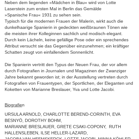
Neben dem liegenden »Mädchen in Blau« wird von Lotte
Laserstein zum ersten Mal in Berlin das Gemälde
»Spanische Frau« 1931 zu sehen sein.
Typisch für die modernen Frauen der Malerin, wirkt auch die
dunkelhaarige Spanierin in gedeckten weißbraunen Tönen wie
die meisten ihrer Kolleginnen sachlich und modisch-elegant.
Durch kein Lächeln, keine gefällige Pose oder ein sprechendes
Attribut versucht sie das Gegenüber einzunehmen; ein kräftiger
Schatten zeugt von einfallendem Sonnenlicht.
Die Spanierin vertritt den Typus der Neuen Frau, der vor allem
durch Fotografien in Journalen und Magazinen der Zwanziger
Jahre bekannt geworden ist; in der Ausstellung vertreten durch
Fotografien von Frauentypen, der Sportlichen, der Eleganten und
Koketten von Marianne Breslauer, Yva und Lotte Jacobi.
Biografie
n
URSULA ARNOLD, CHARLOTTE BEREND-CORINTH, EVA
BESNYÖ, DOROTHY BOHM,
MARIANNE BRESLAUER, GRETE CSAKI-COPONY, RUTH
HALLENSLEBEN, ILSE HELLER-LAZARD,