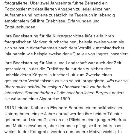
fotografierte. Über zwei Jahrzehnte führte Behrend ein
Fotodossier mit detaillierten Angaben zu jeder einzelnen
Aufnahme und notierte zusätzlich im Tagebuch in lebendig
emotionalem Stil ihre Erlebnisse, Erfahrungen und
Enttäuschungen.
Ihre Begeisterung für die Kunstgeschichte läßt sie in ihren
fotografischen Motiven durchscheinen, beispielsweise wenn sie
sich selbst in Aktaufnahmen nach dem Vorbild kunsthistorischer
Inkunabeln wie beispielsweise der »Quelle« von Ingres inszeniert.
Ihre Begeisterung für Natur und Landschaft war auch der Zeit
geschuldet, in der die Freikörperkultur das Ausleben des
unbekleideten Körpers in frischer Luft zum Zwecke eines
gesünderen Verhältnisses zu sich selbst propagierte. »
Es war so
überendlich schön! Im seligen Abendlicht mit zauberhaft
intensiven Sammetfarben all die hochherrlichen Berge!
« notiert
sie während einer Alpenreise 1909.
1913 heiratet Katharina Eleonore Behrend einen holländischen
Unternehmer, einige Jahre darauf werden ihre beiden Töchter
geboren, und sie muß sich an die Pflichten einer jungen Ehefrau
und Mutter gewöhnen, aber dennoch pflegt sie ihre Interessen
weiter. In der Fotografie werden nun andere Motive wichtig: In