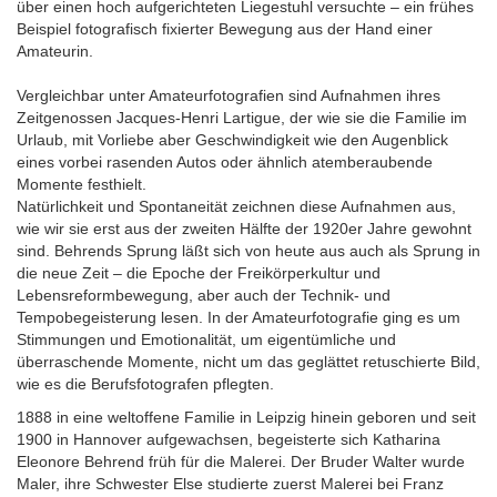
über einen hoch aufgerichteten Liegestuhl versuchte – ein frühes
Beispiel fotografisch fixierter Bewegung aus der Hand einer
Amateurin.
Vergleichbar unter Amateurfotografien sind Aufnahmen ihres
Zeitgenossen Jacques-Henri Lartigue, der wie sie die Familie im
Urlaub, mit Vorliebe aber Geschwindigkeit wie den Augenblick
eines vorbei rasenden Autos oder ähnlich atemberaubende
Momente festhielt.
Natürlichkeit und Spontaneität zeichnen diese Aufnahmen aus,
wie wir sie erst aus der zweiten Hälfte der 1920er Jahre gewohnt
sind. Behrends Sprung läßt sich von heute aus auch als Sprung in
die neue Zeit – die Epoche der Freikörperkultur und
Lebensreformbewegung, aber auch der Technik- und
Tempobegeisterung lesen. In der Amateurfotografie ging es um
Stimmungen und Emotionalität, um eigentümliche und
überraschende Momente, nicht um das geglättet retuschierte Bild,
wie es die Berufsfotografen pflegten.
1888 in eine weltoffene Familie in Leipzig hinein geboren und seit
1900 in Hannover aufgewachsen, begeisterte sich Katharina
Eleonore Behrend früh für die Malerei. Der Bruder Walter wurde
Maler, ihre Schwester Else studierte zuerst Malerei bei Franz