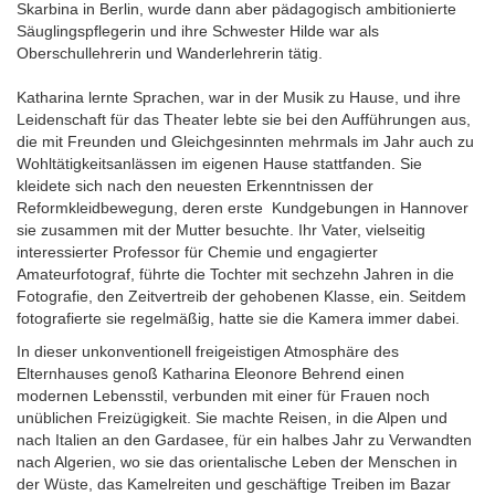
Skarbina in Berlin, wurde dann aber pädagogisch ambitionierte
Säuglingspflegerin und ihre Schwester Hilde war als
Oberschullehrerin und Wanderlehrerin tätig.
Katharina lernte Sprachen, war in der Musik zu Hause, und ihre
Leidenschaft für das Theater lebte sie bei den Aufführungen aus,
die mit Freunden und Gleichgesinnten mehrmals im Jahr auch zu
Wohltätigkeitsanlässen im eigenen Hause stattfanden. Sie
kleidete sich nach den neuesten Erkenntnissen der
Reformkleidbewegung, deren erste Kundgebungen in Hannover
sie zusammen mit der Mutter besuchte. Ihr Vater, vielseitig
interessierter Professor für Chemie und engagierter
Amateurfotograf, führte die Tochter mit sechzehn Jahren in die
Fotografie, den Zeitvertreib der gehobenen Klasse, ein. Seitdem
fotografierte sie regelmäßig, hatte sie die Kamera immer dabei.
In dieser unkonventionell freigeistigen Atmosphäre des
Elternhauses genoß Katharina Eleonore Behrend einen
modernen Lebensstil, verbunden mit einer für Frauen noch
unüblichen Freizügigkeit. Sie machte Reisen, in die Alpen und
nach Italien an den Gardasee, für ein halbes Jahr zu Verwandten
nach Algerien, wo sie das orientalische Leben der Menschen in
der Wüste, das Kamelreiten und geschäftige Treiben im Bazar