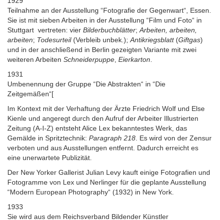
1929
Teilnahme an der Ausstellung “Fotografie der Gegenwart“, Essen.
Sie ist mit sieben Arbeiten in der Ausstellung “Film und Foto“ in
Stuttgart vertreten: vier
Bilderbuchblätter
;
Arbeiten, arbeiten,
arbeiten
;
Todesurteil
(Verbleib unbek.);
Antikriegsblatt
(
Giftgas
)
und in der anschließend in Berlin gezeigten Variante mit zwei
weiteren Arbeiten
Schneiderpuppe
,
Eierkarton
.
1931
Umbenennung der Gruppe “Die Abstrakten“ in “Die
Zeitgemäßen“[
Im Kontext mit der Verhaftung der Ärzte Friedrich Wolf und Else
Kienle und angeregt durch den Aufruf der Arbeiter Illustrierten
Zeitung (A-I-Z) entsteht Alice Lex bekanntestes Werk, das
Gemälde in Spritztechnik:
Paragraph 218
. Es wird von der Zensur
verboten und aus Ausstellungen entfernt. Dadurch erreicht es
eine unerwartete Publizität.
Der New Yorker Gallerist Julian Levy kauft einige Fotografien und
Fotogramme von Lex und Nerlinger für die geplante Ausstellung
“Modern European Photography“ (1932) in New York.
1933
Sie wird aus dem Reichsverband Bildender Künstler