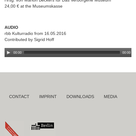
Hrsg: von Marion Beckers für Das Verborgene Museum
24,00 € at the Museumskasse
AUDIO
rbb Kulturradio from 16.05.2016
Contributed by Sigrid Hoff
00:00
00:00
Skip
CONTACT
IMPRINT
DOWNLOADS
MEDIA
navigation