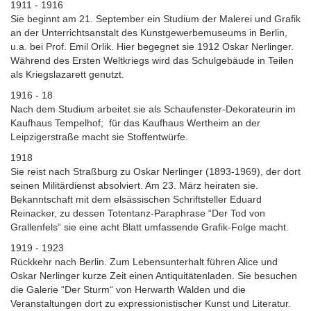
1911 - 1916
Sie beginnt am 21. September ein Studium der Malerei und Grafik
an der Unterrichtsanstalt des Kunstgewerbemuseums in Berlin,
u.a. bei Prof. Emil Orlik. Hier begegnet sie 1912 Oskar Nerlinger.
Während des Ersten Weltkriegs wird das Schulgebäude in Teilen
als Kriegslazarett genutzt.
1916 - 18
Nach dem Studium arbeitet sie als Schaufenster-Dekorateurin im
Kaufhaus Tempelhof; für das Kaufhaus Wertheim an der
Leipzigerstraße macht sie Stoffentwürfe.
1918
Sie reist nach Straßburg zu Oskar Nerlinger (1893-1969), der dort
seinen Militärdienst absolviert. Am 23. März heiraten sie.
Bekanntschaft mit dem elsässischen Schriftsteller Eduard
Reinacker, zu dessen Totentanz-Paraphrase “Der Tod von
Grallenfels“ sie eine acht Blatt umfassende Grafik-Folge macht.
1919 - 1923
Rückkehr nach Berlin. Zum Lebensunterhalt führen Alice und
Oskar Nerlinger kurze Zeit einen Antiquitätenladen. Sie besuchen
die Galerie “Der Sturm“ von Herwarth Walden und die
Veranstaltungen dort zu expressionistischer Kunst und Literatur.